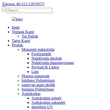
Telepon: 86-512-52678575
Imah
Tentang Kami
Tur Pabrik
Taros Kami
Produk
Monomér nukloésida
Fosforamidit
Nukléosida dirobah
Nukléosida ditangtayungan
Payload & Linker
Lain
Pharma panengah
Inhibitor Polimérisasi
runtuyan asam akrilik
Inisiator Polimérisasi
Antioksidan
Antioksidan primér
Antioksidan sekundér
absorbers UV