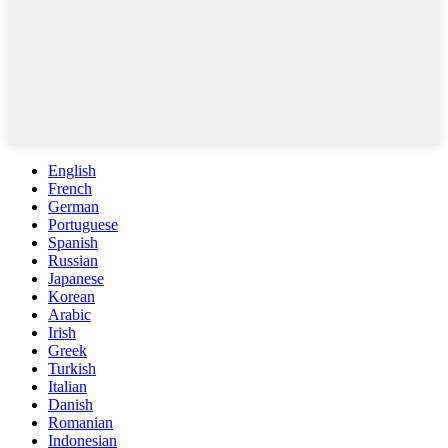
English
French
German
Portuguese
Spanish
Russian
Japanese
Korean
Arabic
Irish
Greek
Turkish
Italian
Danish
Romanian
Indonesian