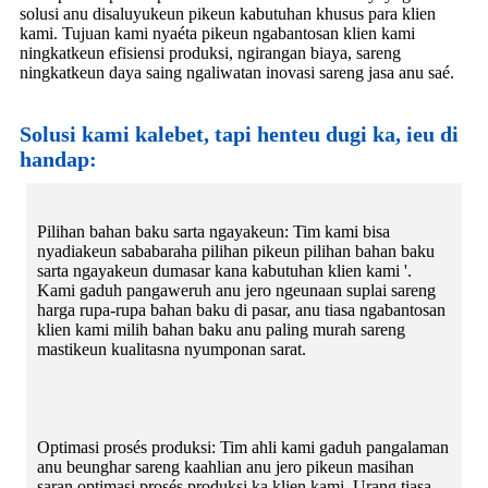
solusi anu disaluyukeun pikeun kabutuhan khusus para klien
kami. Tujuan kami nyaéta pikeun ngabantosan klien kami
ningkatkeun efisiensi produksi, ngirangan biaya, sareng
ningkatkeun daya saing ngaliwatan inovasi sareng jasa anu saé.
Solusi kami kalebet, tapi henteu dugi ka, ieu di
handap:
Pilihan bahan baku sarta ngayakeun: Tim kami bisa
nyadiakeun sababaraha pilihan pikeun pilihan bahan baku
sarta ngayakeun dumasar kana kabutuhan klien kami '.
Kami gaduh pangaweruh anu jero ngeunaan suplai sareng
harga rupa-rupa bahan baku di pasar, anu tiasa ngabantosan
klien kami milih bahan baku anu paling murah sareng
mastikeun kualitasna nyumponan sarat.
Optimasi prosés produksi: Tim ahli kami gaduh pangalaman
anu beunghar sareng kaahlian anu jero pikeun masihan
saran optimasi prosés produksi ka klien kami. Urang tiasa