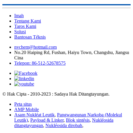
Imah
Tentang Kami
Taros Kami
Solusi
Bantosan Téknis
nvchem@hotmail.com
No.20 Haiping Rd, Fushan, Haiyu Town, Changshu, Jiangsu
Cina
Telepon: 86-512-52678575
© Hak Cipta - 2010-2023 : Sadaya Hak Ditangtayungan.
Peta situs
AMP Mobile
Asam Nukléat Leutik
,
Pangwangunan Narkoba (Molekul
Leutik)
,
Payload & Linker
,
Blok sintésis
,
Nukléosida
ditangtayungan
,
Nukléosida dirobah
,