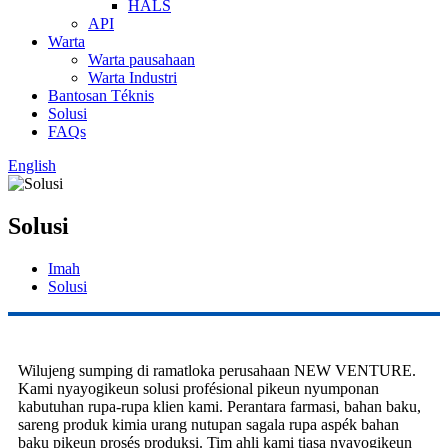
HALS
API
Warta
Warta pausahaan
Warta Industri
Bantosan Téknis
Solusi
FAQs
English
Solusi
Imah
Solusi
Wilujeng sumping di ramatloka perusahaan NEW VENTURE.
Kami nyayogikeun solusi profésional pikeun nyumponan
kabutuhan rupa-rupa klien kami. Perantara farmasi, bahan baku,
sareng produk kimia urang nutupan sagala rupa aspék bahan
baku pikeun prosés produksi. Tim ahli kami tiasa nyayogikeun