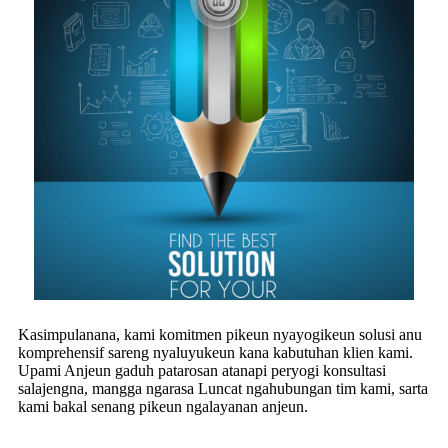
Kasimpulanana, kami komitmen pikeun nyayogikeun solusi anu
komprehensif sareng nyaluyukeun kana kabutuhan klien kami.
Upami Anjeun gaduh patarosan atanapi peryogi konsultasi
salajengna, mangga ngarasa Luncat ngahubungan tim kami, sarta
kami bakal senang pikeun ngalayanan anjeun.