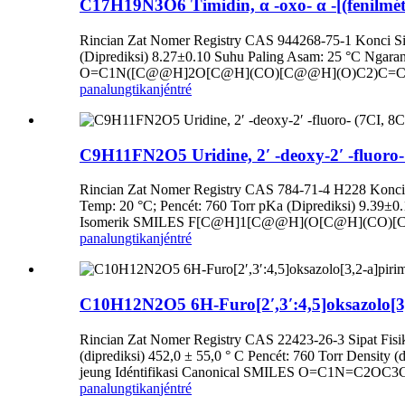
C17H19N3O6 Timidin, α -oxo- α -[(fenilmét
Rincian Zat Nomer Registry CAS 944268-75-1 Konci Sip
(Diprediksi) 8.27±0.10 Suhu Paling Asam: 25 °C 
O=C1N([C@@H]2O[C@H](CO)[C@@H](O)C2)C=C(C(NCC
panalungtikan
jéntré
C9H11FN2O5 Uridine, 2′ -deoxy-2′ -fluoro-
Rincian Zat Nomer Registry CAS 784-71-4 H228 Konci Si
Temp: 20 °C; Pencét: 760 Torr pKa (Diprediksi) 9.
Isomerik SMILES F[C@H]1[C@@H](O[C@H](CO)[C@H
panalungtikan
jéntré
C10H12N2O5 6H-Furo[2′,3′:4,5]oksazolo[3,2-a
Rincian Zat Nomer Registry CAS 22423-26-3 Sipat Fisik 
(diprediksi) 452,0 ± 55,0 ° C Pencét: 760 Torr Density 
jeung Idéntifikasi Canonical SMILES O=C1N=C2O
panalungtikan
jéntré