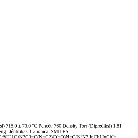
) 715,0 ± 70,0 °C Pencét: 760 Density Torr (Diprediksi) 1,81
eng Idéntifikasi Canonical SMILES
H]1O)N2C3=C(N=C2)C(=O)N=C(N)N3 InChI InChI=