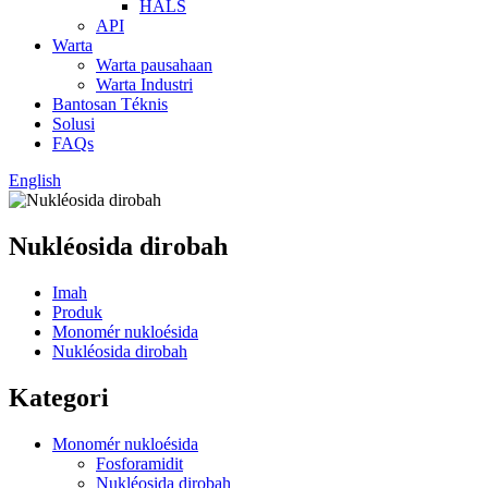
HALS
API
Warta
Warta pausahaan
Warta Industri
Bantosan Téknis
Solusi
FAQs
English
Nukléosida dirobah
Imah
Produk
Monomér nukloésida
Nukléosida dirobah
Kategori
Monomér nukloésida
Fosforamidit
Nukléosida dirobah