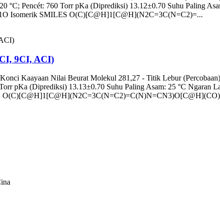
 20 °C; Pencét: 760 Torr pKa (Diprediksi) 13.12±0.70 Suhu Paling As
 Isomerik SMILES O(C)[C@H]1[C@H](N2C=3C(N=C2)=...
CI, 9CI, ACI)
onci Kaayaan Nilai Beurat Molekul 281,27 - Titik Lebur (Percobaan) 2
60 Torr pKa (Diprediksi) 13.13±0.70 Suhu Paling Asam: 25 °C Ngara
S O(C)[C@H]1[C@H](N2C=3C(N=C2)=C(N)N=CN3)O[C@H](CO)[.
ina