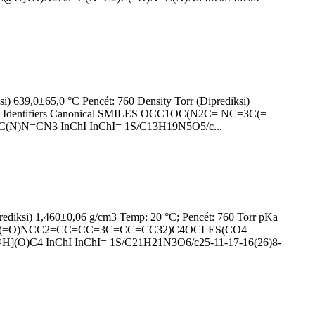
i) 639,0±65,0 °C Pencét: 760 Density Torr (Diprediksi)
jeung Identifiers Canonical SMILES OCC1OC(N2C= NC=3C(=
N=CN3 InChI InChI= 1S/C13H19N5O5/c...
ediksi) 1,460±0,06 g/cm3 Temp: 20 °C; Pencét: 760 Torr pKa
O)N(C=C1C(=O)NCC2=CC=CC=3C=CC=CC32)C4OCLES(CO4
C4 InChI InChI= 1S/C21H21N3O6/c25-11-17-16(26)8-