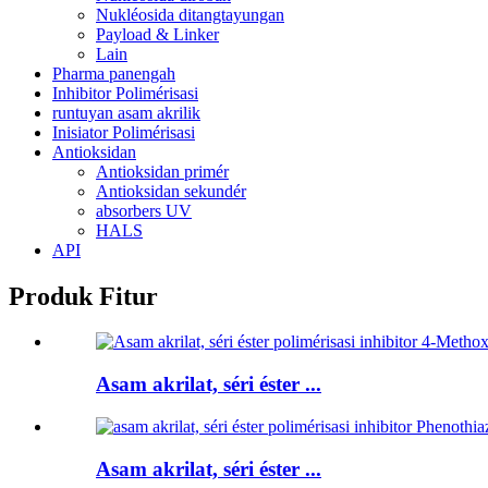
Nukléosida ditangtayungan
Payload & Linker
Lain
Pharma panengah
Inhibitor Polimérisasi
runtuyan asam akrilik
Inisiator Polimérisasi
Antioksidan
Antioksidan primér
Antioksidan sekundér
absorbers UV
HALS
API
Produk Fitur
Asam akrilat, séri éster ...
Asam akrilat, séri éster ...