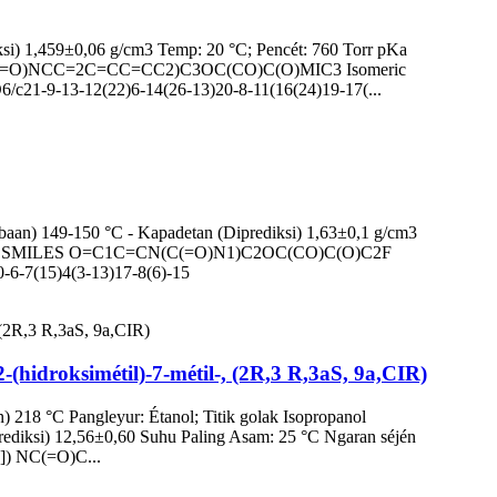
si) 1,459±0,06 g/cm3 Temp: 20 °C; Pencét: 760 Torr pKa
(C=C1C(=O)NCC=2C=CC=CC2)C3OC(CO)C(O)MIC3 Isomeric
13-12(22)6-14(26-13)20-8-11(16(24)19-17(...
baan) 149-150 °C - Kapadetan (Diprediksi) 1,63±0,1 g/cm3
Canonical SMILES O=C1C=CN(C(=O)N1)C2OC(CO)C(O)C2F
7(15)4(3-13)17-8(6)-15
-(hidroksimétil)-7-métil-, (2R,3 R,3aS, 9a,CIR)
218 ​​°C Pangleyur: Étanol; Titik golak Isopropanol
iprediksi) 12,56±0,60 Suhu Paling Asam: 25 °C Ngaran séjén
) NC(=O)C...