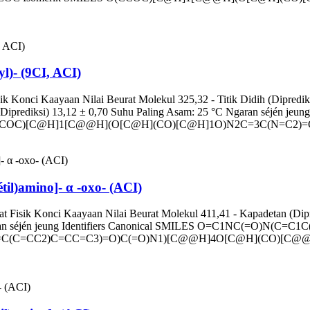
)- (9CI, ACI)
 Konci Kaayaan Nilai Beurat Molekul 325,32 - Titik Didih (Diprediks
 (Diprediksi) 13,12 ± 0,70 Suhu Paling Asam: 25 °C Ngaran séjén 
CCOC)[C@H]1[C@@H](O[C@H](CO)[C@H]1O)N2C=3C(N=C2)=C(N)
il)amino]- α -oxo- (ACI)
 Fisik Konci Kaayaan Nilai Beurat Molekul 411,41 - Kapadetan (Dipr
°C Ngaran séjén jeung Identifiers Canonical SMILES O=C1NC(=
(C=CC2)C=CC=C3)=O)C(=O)N1)[C@@H]4O[C@H](CO)[C@@H](O)