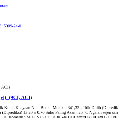
l)- (9CI, ACI)
 Konci Kaayaan Nilai Beurat Molekul 341,32 - Titik Didih (Diprediksi
 (Diprediksi) 13,20 ± 0,70 Suhu Paling Asam: 25 °C Ngaran séjén sar
 Isomerik SMILES O(CCOC)[C@H]1[C@@H](O[C@H](CO)[C@