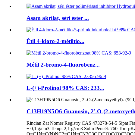
Asam akrilat, séri éster ...
Étil 4-kloro-2-métiltio...
Métil 2-bromo-4-fluorobenz...
L-(+)-Prolinol 98% CAS: 233...
C13H19N5O6 Guanosin, 2′-O-(2-metoxyethy
Rincian Zat Nomer Registry CAS 473278-54-5 Sipat Fisik
± 0,1 g/cm3 Temp: 2,1 g/cm3 Suhu Pencét: 760 Torr pKa
O=C1N=C(N)NC2=C1N=CN2C3OC(CO)C(O)C3OCCOC