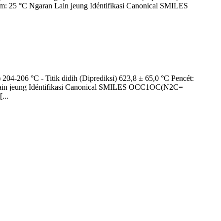
am: 25 °C Ngaran Lain jeung Idéntifikasi Canonical SMILES
04-206 °C - Titik didih (Diprediksi) 623,8 ± 65,0 °C Pencét:
n Lain jeung Idéntifikasi Canonical SMILES OCC1OC(N2C=
..