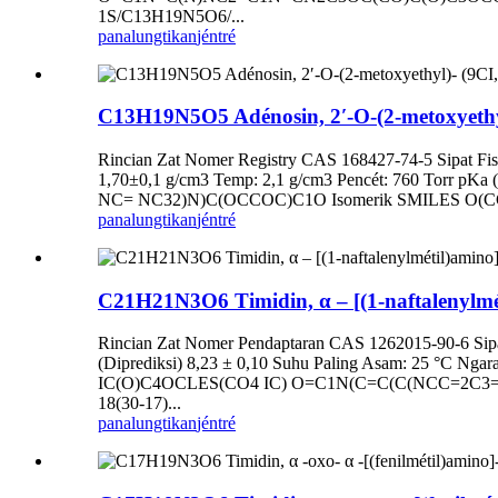
1S/C13H19N5O6/...
panalungtikan
jéntré
C13H19N5O5 Adénosin, 2′-O-(2-metoxyethyl
Rincian Zat Nomer Registry CAS 168427-74-5 Sipat Fisik
1,70±0,1 g/cm3 Temp: 2,1 g/cm3 Pencét: 760 Torr pKa
NC= NC32)N)C(OCCOC)C1O Isomerik SMILES O(
panalungtikan
jéntré
C21H21N3O6 Timidin, α – [(1-naftalenylmét
Rincian Zat Nomer Pendaptaran CAS 1262015-90-6 Sipat
(Diprediksi) 8,23 ± 0,10 Suhu Paling Asam: 25 
IC(O)C4OCLES(CO4 IC) O=C1N(C=C(C(NCC=2C3=C
18(30-17)...
panalungtikan
jéntré