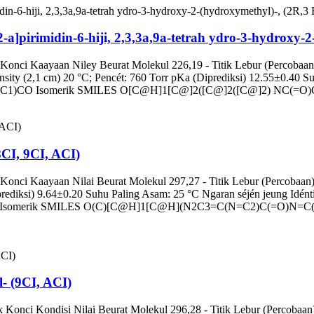
a]pirimidin-6-hiji, 2,3,3a,9a-tetrah ydro-3-hydroxy-2
Konci Kaayaan Niley Beurat Molekul 226,19 - Titik Lebur (Percobaan) 
nsity (2,1 cm) 20 °C; Pencét: 760 Torr pKa (Diprediksi) 12.55±0.40 Su
)CO Isomerik SMILES O[C@H]1[C@]2([C@]2([C@]2) NC(=O)C
CI, 9CI, ACI)
Konci Kaayaan Nilai Beurat Molekul 297,27 - Titik Lebur (Percobaan
rediksi) 9.64±0.20 Suhu Paling Asam: 25 °C Ngaran séjén jeung Idén
merik SMILES O(C)[C@H]1[C@H](N2C3=C(N=C2)C(=O)N=C(N
- (9CI, ACI)
Konci Kondisi Nilai Beurat Molekul 296,28 - Titik Lebur (Percobaan)