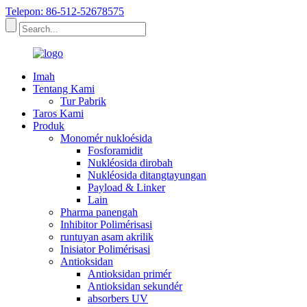
Telepon: 86-512-52678575
Imah
Tentang Kami
Tur Pabrik
Taros Kami
Produk
Monomér nukloésida
Fosforamidit
Nukléosida dirobah
Nukléosida ditangtayungan
Payload & Linker
Lain
Pharma panengah
Inhibitor Polimérisasi
runtuyan asam akrilik
Inisiator Polimérisasi
Antioksidan
Antioksidan primér
Antioksidan sekundér
absorbers UV