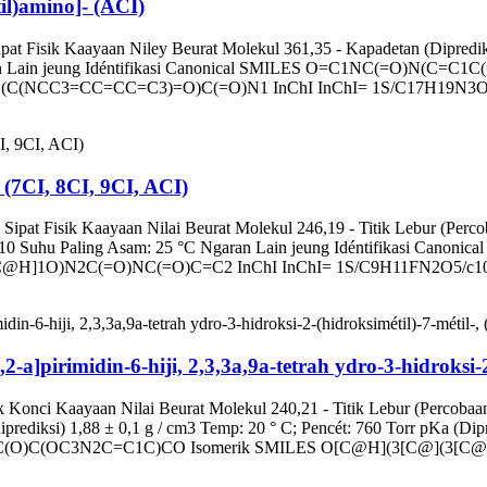
il)amino]- (ACI)
at Fisik Kaayaan Niley Beurat Molekul 361,35 - Kapadetan (Dipredik
Ngaran Lain jeung Idéntifikasi Canonical SMILES O=C1NC(=O)N
3=CC=CC=C3)=O)C(=O)N1 InChI InChI= 1S/C17H19N3O6/c21-9-
 (7CI, 8CI, 9CI, ACI)
pat Fisik Kaayaan Nilai Beurat Molekul 246,19 - Titik Lebur (Perco
39±0.10 Suhu Paling Asam: 25 °C Ngaran Lain jeung Idéntifikasi 
]1O)N2C(=O)NC(=O)C=C2 InChI InChI= 1S/C9H11FN2O5/c10-6-
]pirimidin-6-hiji, 2,3,3a,9a-tetrah ydro-3-hidroksi-2
Konci Kaayaan Nilai Beurat Molekul 240,21 - Titik Lebur (Percobaan) 
(diprediksi) 1,88 ± 0,1 g / cm3 Temp: 20 ° C; Pencét: 760 Torr pKa (D
C3C(O)C(OC3N2C=C1C)CO Isomerik SMILES O[C@H](3[C@](3[C@]