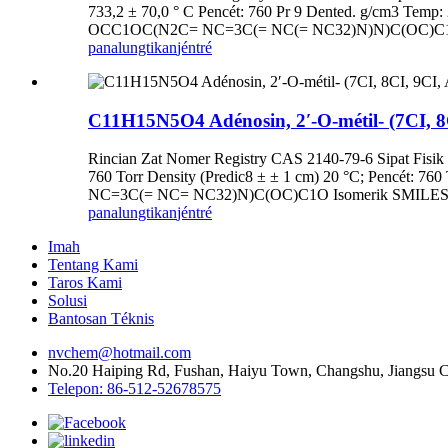
733,2 ± 70,0 ° C Pencét: 760 Pr 9 Dented. g/cm3 Temp:
OCC1OC(N2C= NC=3C(= NC(= NC32)N)N)C(OC)C1O
panalungtikan
jéntré
C11H15N5O4 Adénosin, 2′-O-métil- (7CI, 8
Rincian Zat Nomer Registry CAS 2140-79-6 Sipat Fisik K
760 Torr Density (Predic8 ± ± 1 cm) 20 °C; Pencét: 7
NC=3C(= NC= NC32)N)C(OC)C1O Isomerik SMILE
panalungtikan
jéntré
Imah
Tentang Kami
Taros Kami
Solusi
Bantosan Téknis
nvchem@hotmail.com
No.20 Haiping Rd, Fushan, Haiyu Town, Changshu, Jiangsu C
Telepon: 86-512-52678575