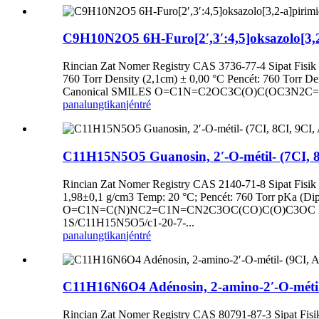
C9H10N2O5 6H-Furo[2′,3′:4,5]oksazolo[3,2-
Rincian Zat Nomer Registry CAS 3736-77-4 Sipat Fisik 
760 Torr Density (2,1cm) ± 0,00 °C Pencét: 760 Torr De
Canonical SMILES O=C1N=C2OC3C(O)C(OC3N2C=C1
panalungtikan
jéntré
C11H15N5O5 Guanosin, 2′-O-métil- (7CI, 8
Rincian Zat Nomer Registry CAS 2140-71-8 Sipat Fisik 
1,98±0,1 g/cm3 Temp: 20 °C; Pencét: 760 Torr pKa (Dip
O=C1N=C(N)NC2=C1N=CN2C3OC(CO)C(O)C3OC Iso
1S/C11H15N5O5/c1-20-7-...
panalungtikan
jéntré
C11H16N6O4 Adénosin, 2-amino-2′-O-métil
Rincian Zat Nomer Registry CAS 80791-87-3 Sipat Fisik 