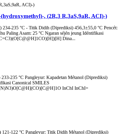
-(hydroxymethyl)-, (2R,3 R,3aS,9aR, ACI)-)
234-235 °C - Titik Didih (Diprediksi) 456,3±55,0 °C Pencét:
hu Paling Asam: 25 °C Ngaran séjén jeung Idéntifikasi
=C3)(O[C@@H]1CO)[H])[H] Dina...
) 233-235 °C Pangleyur: Kapadetan Métanol (Diprediksi)
tifikasi Canonical SMILES
)N3)O[C@H](CO)[C@H]1O InChI InChI=
 121-122 °C Pangleyur: Titik Didih Métanol (Diprediksi)