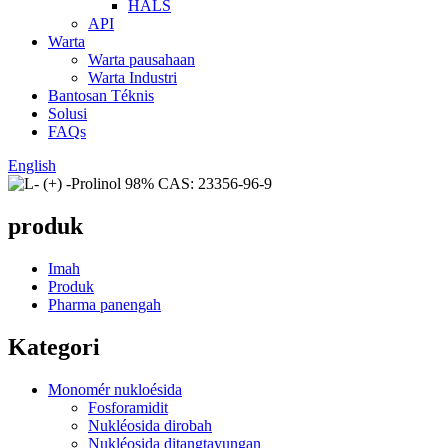
HALS
API
Warta
Warta pausahaan
Warta Industri
Bantosan Téknis
Solusi
FAQs
English
produk
Imah
Produk
Pharma panengah
Kategori
Monomér nukloésida
Fosforamidit
Nukléosida dirobah
Nukléosida ditangtayungan