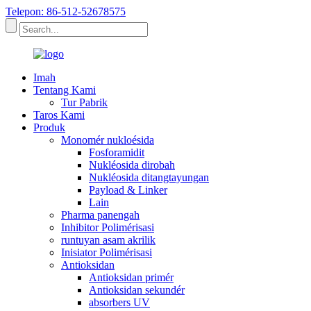
Telepon: 86-512-52678575
Imah
Tentang Kami
Tur Pabrik
Taros Kami
Produk
Monomér nukloésida
Fosforamidit
Nukléosida dirobah
Nukléosida ditangtayungan
Payload & Linker
Lain
Pharma panengah
Inhibitor Polimérisasi
runtuyan asam akrilik
Inisiator Polimérisasi
Antioksidan
Antioksidan primér
Antioksidan sekundér
absorbers UV