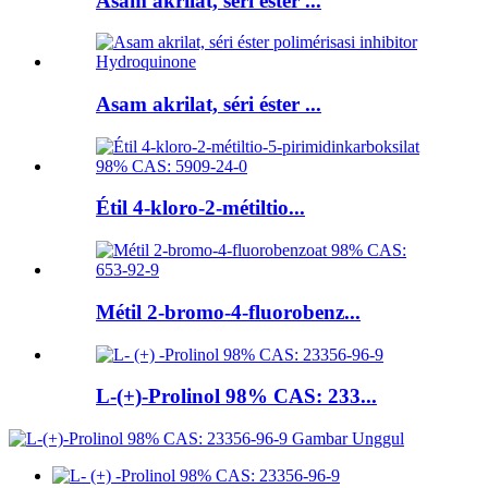
Asam akrilat, séri éster ...
Asam akrilat, séri éster ...
Étil 4-kloro-2-métiltio...
Métil 2-bromo-4-fluorobenz...
L-(+)-Prolinol 98% CAS: 233...