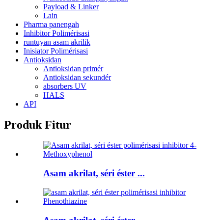
Payload & Linker
Lain
Pharma panengah
Inhibitor Polimérisasi
runtuyan asam akrilik
Inisiator Polimérisasi
Antioksidan
Antioksidan primér
Antioksidan sekundér
absorbers UV
HALS
API
Produk Fitur
Asam akrilat, séri éster ...