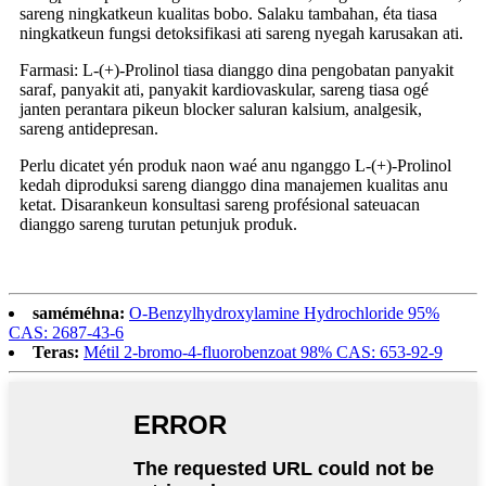
sareng ningkatkeun kualitas bobo. Salaku tambahan, éta tiasa
ningkatkeun fungsi detoksifikasi ati sareng nyegah karusakan ati.
Farmasi: L-(+)-Prolinol tiasa dianggo dina pengobatan panyakit
saraf, panyakit ati, panyakit kardiovaskular, sareng tiasa ogé
janten perantara pikeun blocker saluran kalsium, analgesik,
sareng antidepresan.
Perlu dicatet yén produk naon waé anu nganggo L-(+)-Prolinol
kedah diproduksi sareng dianggo dina manajemen kualitas anu
ketat. Disarankeun konsultasi sareng profésional sateuacan
dianggo sareng turutan petunjuk produk.
saméméhna:
O-Benzylhydroxylamine Hydrochloride 95%
CAS: 2687-43-6
Teras:
Métil 2-bromo-4-fluorobenzoat 98% CAS: 653-92-9