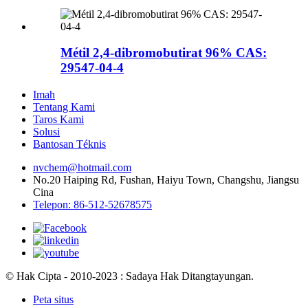
Métil 2,4-dibromobutirat 96% CAS:
29547-04-4
Imah
Tentang Kami
Taros Kami
Solusi
Bantosan Téknis
nvchem@hotmail.com
No.20 Haiping Rd, Fushan, Haiyu Town, Changshu, Jiangsu
Cina
Telepon: 86-512-52678575
© Hak Cipta - 2010-2023 : Sadaya Hak Ditangtayungan.
Peta situs