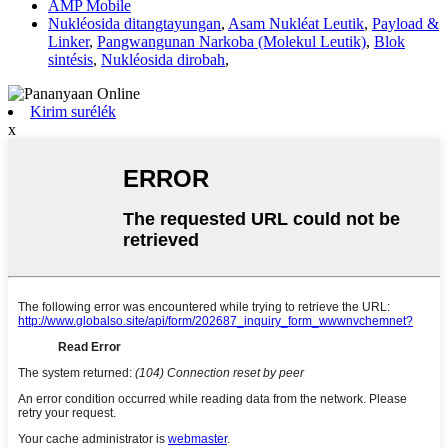
AMP Mobile
Nukléosida ditangtayungan
,
Asam Nukléat Leutik
,
Payload &
Linker
,
Pangwangunan Narkoba (Molekul Leutik)
,
Blok
sintésis
,
Nukléosida dirobah
,
Kirim surélék
x