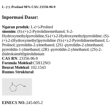
L- (+) -Prolinol 98% CAS: 23356-96-9
Inpormasi Dasar:
Ngaran produk
: L-(+)-Prolinol
sinonim
: (S)-(+)-2-Pyrrolidinemethanol; S-2-
Hydroxymethylpyrrolidine,S)-(+)-2-Hydroxymethylpyrrolidine; (S)-
(+)-2-(Hydroxymethyl)pyrrolidine (S)-(+)-2-Pyrrolidinemethanol; L-
Prolinol; pyrrolidin-2-ylmethanol; (2S) -pyrrolidin-2-ylmethanol;
pyrrolidin-1-ylmethanol; (2R) -pyrrolidin-2-ylmethanol; (2S)-2-
(hidroksimétil)pirolidinium
CAS RN
: 23356-96-9
Formula Molekul
:C5H12NO
Beurat Molekul
: 102.1543
Rumus Struktural
:
EINECS NO
.:245-605-2