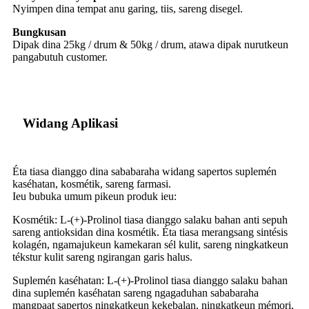
Nyimpen dina tempat anu garing, tiis, sareng disegel.
Bungkusan
Dipak dina 25kg / drum & 50kg / drum, atawa dipak nurutkeun
pangabutuh customer.
Widang Aplikasi
Éta tiasa dianggo dina sababaraha widang sapertos suplemén
kaséhatan, kosmétik, sareng farmasi.
Ieu bubuka umum pikeun produk ieu:
Kosmétik: L-(+)-Prolinol tiasa dianggo salaku bahan anti sepuh
sareng antioksidan dina kosmétik. Éta tiasa merangsang sintésis
kolagén, ngamajukeun kamekaran sél kulit, sareng ningkatkeun
tékstur kulit sareng ngirangan garis halus.
Suplemén kaséhatan: L-(+)-Prolinol tiasa dianggo salaku bahan
dina suplemén kaséhatan sareng ngagaduhan sababaraha
mangpaat sapertos ningkatkeun kekebalan, ningkatkeun mémori,