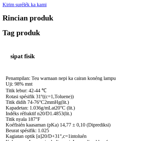
Kirim surélék ka kami
Rincian produk
Tag produk
sipat fisik
Penampilan: Teu warnaan nepi ka cairan konéng lampu
Uji: 98% mnt
Titik lebur: 42-44 ℃
Rotasi spésifik 31º((c=1,Toluene))
Titik didih 74-76°C2mmHg(lit.)
Kapadetan: 1.036g/mLat20°C (lit.)
Indéks réfraktif n20/D1.4853(lit.)
Titik nyala 187°F
Koéfisién kaasaman (pKa) 14,77 ± 0,10 (Diprediksi)
Beurat spésifik: 1.025
Kagiatan optik [α]20/D+31°,c=1intoluén