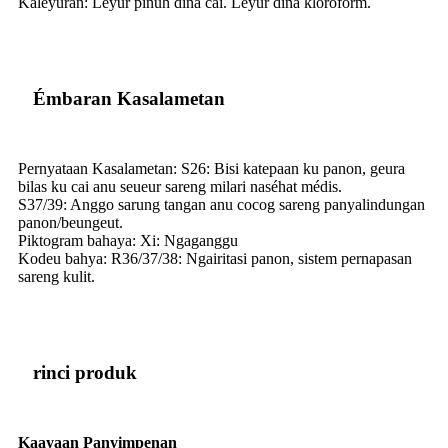
Kaleyuran: Leyur pinuh dina cai. Leyur dina kloroform.
Émbaran Kasalametan
Pernyataan Kasalametan: S26: Bisi katepaan ku panon, geura
bilas ku cai anu seueur sareng milari naséhat médis.
S37/39: Anggo sarung tangan anu cocog sareng panyalindungan
panon/beungeut.
Piktogram bahaya: Xi: Ngaganggu
Kodeu bahya: R36/37/38: Ngairitasi panon, sistem pernapasan
sareng kulit.
rinci produk
Kaayaan Panyimpenan