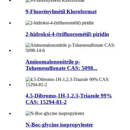
9-Fluorénylmétil Kloroformat
2-hidroksi-4-(trifluorométil) piridin
Aminomalononitrile p-
Toluenesulfonate CAS: 5098...
4,5-Dibromo-1H-1,2,3-Triazole 99%
CAS: 15294-81-2
N-Boc-glycine isopropylester