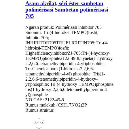
Asam akrilat, séri éster sambetan
polimérisasi Sambetan polimérisasi
705
Ngaran produk: Polimérisasi inhibitor 705
Sinonim: Tri-(4-hidroksi-TEMPO)fosfit,
Inhibitor705;
INHIBITOR705TRUELICHTIN705; Tri-(4-
hidroksi-TEMPO)fosfit;
HighefficiencyinhibitorZJ-705;Tri-(4-hydroxy-
TEMPO)phosphite2122-49-8;nyaeta(1-hydroxy-
2,2,6,6-tetramethylpiperidin-4-yl)phosphite;
TrisChemicalbook(1-hidroksi-2,2,6,6-
tetramethylpiperidin-4-yl) phosphite; Tris(1-
2,2,6,6-tetramethylpiperidin-4-hydroxy-
yl)phosphite; Tri-(4-hydroxy-TEMPO)phosphite,
tris(1-hydroxy-2,2,6,6-tetramethylpiperidin-4-
yl)phosphite
NO CAS: 2122-49-8
Rumus molekul: (C9H17NO2)3P
Rumus struktur: