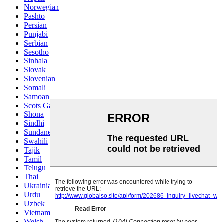
Norwegian
Pashto
Persian
Punjabi
Serbian
Sesotho
Sinhala
Slovak
Slovenian
Somali
Samoan
Scots Gaelic
Shona
Sindhi
Sundanese
Swahili
Tajik
Tamil
Telugu
Thai
Ukrainian
Urdu
Uzbek
Vietnamese
Welsh