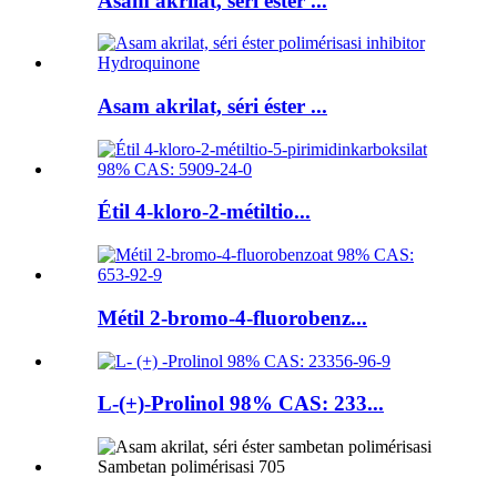
Asam akrilat, séri éster ...
Asam akrilat, séri éster ...
Étil 4-kloro-2-métiltio...
Métil 2-bromo-4-fluorobenz...
L-(+)-Prolinol 98% CAS: 233...