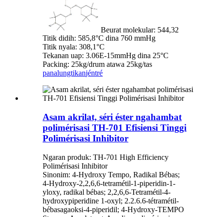
Beurat molekular: 544,32
Titik didih: 585,8°C dina 760 mmHg
Titik nyala: 308,1°C
Tekanan uap: 3.06E-15mmHg dina 25°C
Packing: 25kg/drum atawa 25kg/tas
panalungtikan
jéntré
Asam akrilat, séri éster ngahambat
polimérisasi TH-701 Efisiensi Tinggi
Polimérisasi Inhibitor
Ngaran produk: TH-701 High Efficiency
Polimérisasi Inhibitor
Sinonim: 4-Hydroxy Tempo, Radikal Bébas;
4-Hydroxy-2,2,6,6-tetramétil-1-piperidin-1-
yloxy, radikal bébas; 2,2,6,6-Tetramétil-4-
hydroxypiperidine 1-oxyl; 2.2.6.6-tétramétil-
bébasagaoksi-4-piperidil; 4-Hydroxy-TEMPO