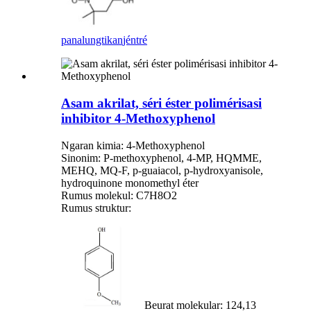
panalungtikan
jéntré
Asam akrilat, séri éster polimérisasi
inhibitor 4-Methoxyphenol
Ngaran kimia: 4-Methoxyphenol
Sinonim: P-methoxyphenol, 4-MP, HQMME,
MEHQ, MQ-F, p-guaiacol, p-hydroxyanisole,
hydroquinone monomethyl éter
Rumus molekul: C7H8O2
Rumus struktur:
Beurat molekular: 124,13