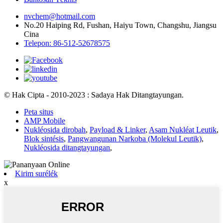
nvchem@hotmail.com
No.20 Haiping Rd, Fushan, Haiyu Town, Changshu, Jiangsu
Cina
Telepon: 86-512-52678575
© Hak Cipta - 2010-2023 : Sadaya Hak Ditangtayungan.
Peta situs
AMP Mobile
Nukléosida dirobah
,
Payload & Linker
,
Asam Nukléat Leutik
,
Blok sintésis
,
Pangwangunan Narkoba (Molekul Leutik)
,
Nukléosida ditangtayungan
,
Kirim surélék
x