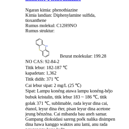
Ngaran kimia: phenothiazine
Kimia landian: Diphenylamine sulfida,
tioxanthene
Rumus molekul: C12H9NO
Rumus struktur:
Beurat molekular: 199.28
NO CAS: 92-84-2
Titik lebur: 182-187 ℃
kapadetan: 1,362
Titik didih: 371 ℃
Cai lebur sipat: 2 mg/L (25 ℃)
Sipat: Lampu konéng atawa lampu konéng-héjo
bubuk kristalin, titik lebur 183 ~ 186 ℃, titik
golak 371 ℃, sublimable, rada leyur dina cai,
étanol, leyur dina éter, pisan leyur dina acetone
jeung bénzéna. Cai mibanda bau aneh samar.
Gampang dioksidasi sareng poék nalika disimpen
dina hawa kanggo waktos anu lami, anu rada