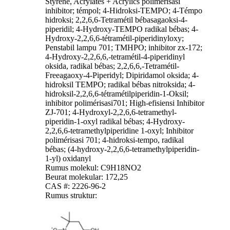
Styrene, Acrylates + Acrylics polimérisasi
inhibitor; témpol; 4-Hidroksi-TEMPO; 4-Témpo
hidroksi; 2,2,6,6-Tetramétil bébasagaoksi-4-
piperidil; 4-Hydroxy-TEMPO radikal bébas; 4-
Hydroxy-2,2,6,6-tétramétil-piperidinyloxy;
Penstabil lampu 701; TMHPO; inhibitor zx-172;
4-Hydroxy-2,2,6,6,-tetramétil-4-piperidinyl
oksida, radikal bébas; 2,2,6,6,-Tetramétil-
Freeagaoxy-4-Piperidyl; Dipiridamol oksida; 4-
hidroksil TEMPO; radikal bébas nitroksida; 4-
hidroksil-2,2,6,6-tétramétilpiperidin-1-Oksil;
inhibitor polimérisasi701; High-efisiensi Inhibitor
ZJ-701; 4-Hydroxyl-2,2,6,6-tetramethyl-
piperidin-1-oxyl radikal bébas; 4-Hydroxy-
2,2,6,6-tetramethylpiperidine 1-oxyl; Inhibitor
polimérisasi 701; 4-hidroksi-tempo, radikal
bébas; (4-hydroxy-2,2,6,6-tetramethylpiperidin-
1-yl) oxidanyl
Rumus molekul: C9H18NO2
Beurat molekular: 172,25
CAS #: 2226-96-2
Rumus struktur: