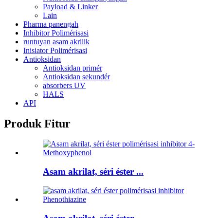
Payload & Linker
Lain
Pharma panengah
Inhibitor Polimérisasi
runtuyan asam akrilik
Inisiator Polimérisasi
Antioksidan
Antioksidan primér
Antioksidan sekundér
absorbers UV
HALS
API
Produk Fitur
Asam akrilat, séri éster ...