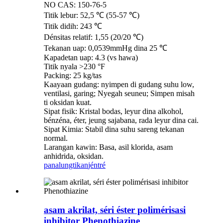
NO CAS: 150-76-5
Titik lebur: 52,5 ℃ (55-57 ℃)
Titik didih: 243 ℃
Dénsitas relatif: 1,55 (20/20 ℃)
Tekanan uap: 0,0539mmHg dina 25 ℃
Kapadetan uap: 4.3 (vs hawa)
Titik nyala >230 °F
Packing: 25 kg/tas
Kaayaan gudang: nyimpen di gudang suhu low,
ventilasi, garing; Nyegah seuneu; Simpen misah
ti oksidan kuat.
Sipat fisik: Kristal bodas, leyur dina alkohol,
bénzéna, éter, jeung sajabana, rada leyur dina cai.
Sipat Kimia: Stabil dina suhu sareng tekanan
normal.
Larangan kawin: Basa, asil klorida, asam
anhidrida, oksidan.
panalungtikan
jéntré
asam akrilat, séri éster polimérisasi
inhibitor Phenothiazine