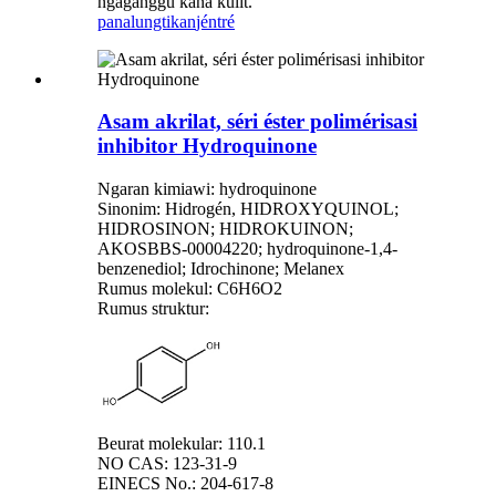
ngaganggu kana kulit.
panalungtikan
jéntré
Asam akrilat, séri éster polimérisasi
inhibitor Hydroquinone
Ngaran kimiawi: hydroquinone
Sinonim: Hidrogén, HIDROXYQUINOL;
HIDROSINON; HIDROKUINON;
AKOSBBS-00004220; hydroquinone-1,4-
benzenediol; Idrochinone; Melanex
Rumus molekul: C6H6O2
Rumus struktur:
Beurat molekular: 110.1
NO CAS: 123-31-9
EINECS No.: 204-617-8