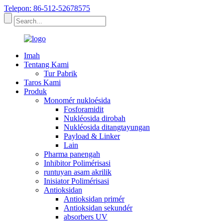
Telepon: 86-512-52678575
Imah
Tentang Kami
Tur Pabrik
Taros Kami
Produk
Monomér nukloésida
Fosforamidit
Nukléosida dirobah
Nukléosida ditangtayungan
Payload & Linker
Lain
Pharma panengah
Inhibitor Polimérisasi
runtuyan asam akrilik
Inisiator Polimérisasi
Antioksidan
Antioksidan primér
Antioksidan sekundér
absorbers UV