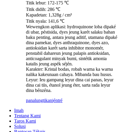
Titik lebur: 172-175 ℃
Titik didih: 286 ℃
Kapadetan: 1,328g / cm³
Titik nyala: 141,6 ℃
Wewengkon aplikasi: hydroquinone loba dipaké
di ubar, péstisida, dyes jeung karét salaku bahan
baku penting, antara jeung aditif, utamana dipaké
dina pamekar, dyes anthraquinone, dyes azo,
antioksidan karét sarta inhibitor monomér,
penstabil dahareun jeung palapis antioksidan,
anticoagulant minyak bumi, sintétik amonia
katalis jeung aspék séjén.
Karakter: Kristal bodas, robah warna ka warna
nalika kakeunaan cahaya. Mibanda bau husus.
Leyur: Ieu gampang leyur dina cai panas, leyur
dina cai tiis, étanol jeung éter, sarta rada leyur
dina bénzéna.
panalungtikan
jéntré
Imah
Tentang Kami
Taros Kami
Solusi
Bantosan Téknis