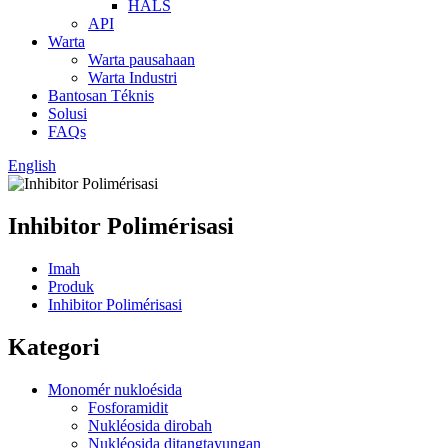
HALS
API
Warta
Warta pausahaan
Warta Industri
Bantosan Téknis
Solusi
FAQs
English
Inhibitor Polimérisasi
Imah
Produk
Inhibitor Polimérisasi
Kategori
Monomér nukloésida
Fosforamidit
Nukléosida dirobah
Nukléosida ditangtayungan