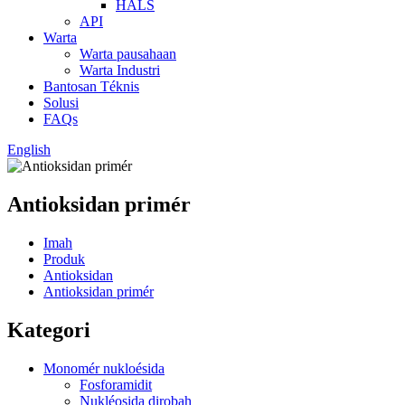
HALS
API
Warta
Warta pausahaan
Warta Industri
Bantosan Téknis
Solusi
FAQs
English
Antioksidan primér
Imah
Produk
Antioksidan
Antioksidan primér
Kategori
Monomér nukloésida
Fosforamidit
Nukléosida dirobah