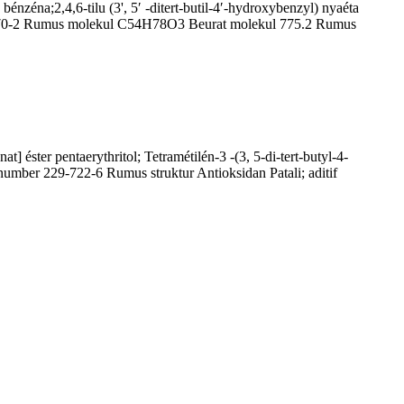
bénzéna;2,4,6-tilu (3', 5′ -ditert-butil-4′-hydroxybenzyl) nyaéta
1709-70-2 Rumus molekul C54H78O3 Beurat molekul 775.2 Rumus
 éster pentaerythritol; Tetramétilén-3 -(3, 5-di-tert-butyl-4-
er 229-722-6 Rumus struktur Antioksidan Patali; aditif