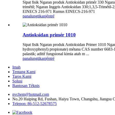
Sipat fisik Ngaran produk Antioksidan primér 330 Ngaran k
trimétil; Ngaran Inggris Antioksidan 330;1,3,5-Trimét
EINECS 216-971 Rumus EINECS-216-971
panalungtikan
jéntré
Antioksidan primér 1010
Sipat fisik Ngaran produk Antioksidan Primer 1010 Ngaran 
hydroxyphenyl) propionate) métana CAS number 6683-1
palastik; aditif fungsional kimia atah m ...
panalungtikan
jéntré
Imah
Tentang Kami
Taros Kami
Solusi
Bantosan Téknis
nvchem@hotmail.com
No.20 Haiping Rd, Fushan, Haiyu Town, Changshu, Jiangsu C
Telepon: 86-512-52678575