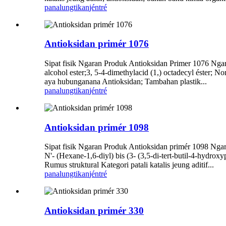
panalungtikan
jéntré
Antioksidan primér 1076
Sipat fisik Ngaran Produk Antioksidan Primer 1076 Ngara
alcohol ester;3, 5-4-dimethylacid (1,) octadecyl ést
aya hubunganana Antioksidan; Tambahan plastik...
panalungtikan
jéntré
Antioksidan primér 1098
Sipat fisik Ngaran Produk Antioksidan primér 1098 Ngar
N'- (Hexane-1,6-diyl) bis (3- (3,5-di-tert-butil-4-
Rumus struktural Kategori patali katalis jeung aditif...
panalungtikan
jéntré
Antioksidan primér 330