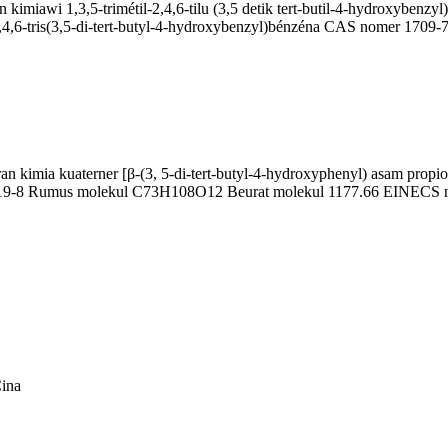
imiawi 1,3,5-trimétil-2,4,6-tilu (3,5 detik tert-butil-4-hydroxybenzyl) 
il-2,4,6-tris(3,5-di-tert-butyl-4-hydroxybenzyl)bénzéna CAS nomer 
kimia kuaterner [β-(3, 5-di-tert-butyl-4-hydroxyphenyl) asam propionat]
9-8 Rumus molekul C73H108O12 Beurat molekul 1177.66 EINECS numb
ina