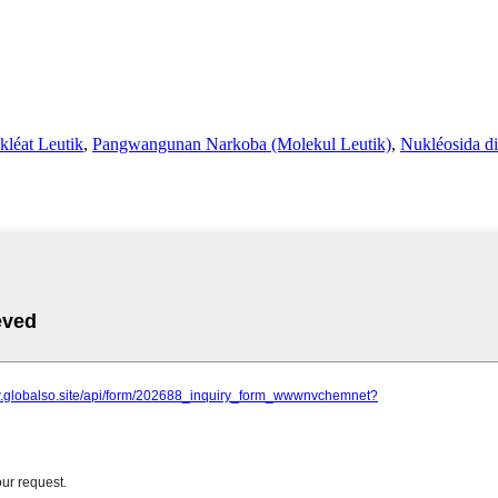
léat Leutik
,
Pangwangunan Narkoba (Molekul Leutik)
,
Nukléosida d