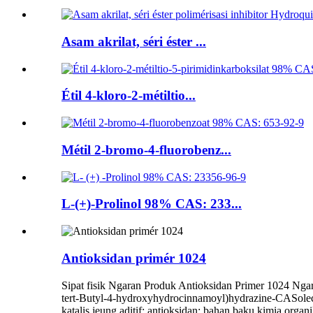
Asam akrilat, séri éster ...
Étil 4-kloro-2-métiltio...
Métil 2-bromo-4-fluorobenz...
L-(+)-Prolinol 98% CAS: 233...
Antioksidan primér 1024
Sipat fisik Ngaran Produk Antioksidan Primer 1024 Ngara
tert-Butyl-4-hydroxyhydrocinnamoyl)hydrazine-CASole
katalis jeung aditif; antioksidan; bahan baku kimia organik