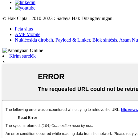
© Hak Cipta - 2010-2023 : Sadaya Hak Ditangtayungan.
Peta situs
AMP Mobile
Nukléosida dirobah
,
Payload & Linker
,
Blok sintésis
,
Asam Nuk
Kirim surélék
x