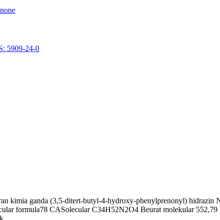
n kimia ganda (3,5-ditert-butyl-4-hydroxy-phenylprenonyl) hidrazin N
cular formula78 CASolecular C34H52N2O4 Beurat molekular 552,79 
 ...