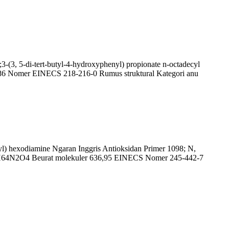
3-(3, 5-di-tert-butyl-4-hydroxyphenyl) propionate n-octadecyl
0,86 Nomer EINECS 218-216-0 Rumus struktural Kategori anu
nyl) hexodiamine Ngaran Inggris Antioksidan Primer 1098; N,
C40H64N2O4 Beurat molekuler 636,95 EINECS Nomer 245-442-7