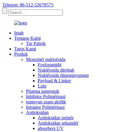
Telepon: 86-512-52678575
Imah
Tentang Kami
Tur Pabrik
Taros Kami
Produk
Monomér nukloésida
Fosforamidit
Nukléosida dirobah
Nukléosida ditangtayungan
Payload & Linker
Lain
Pharma panengah
Inhibitor Polimérisasi
runtuyan asam akrilik
Inisiator Polimérisasi
Antioksidan
Antioksidan primér
Antioksidan sekundér
absorbers UV