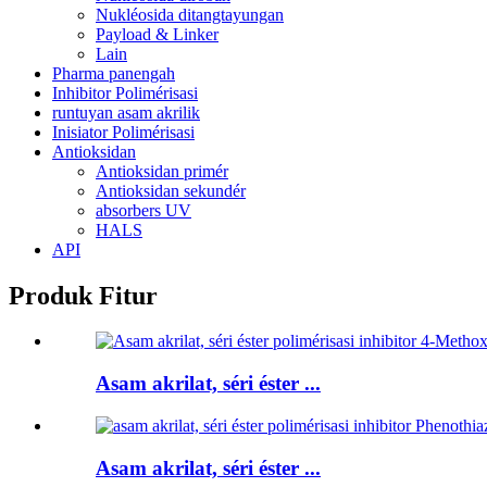
Nukléosida ditangtayungan
Payload & Linker
Lain
Pharma panengah
Inhibitor Polimérisasi
runtuyan asam akrilik
Inisiator Polimérisasi
Antioksidan
Antioksidan primér
Antioksidan sekundér
absorbers UV
HALS
API
Produk Fitur
Asam akrilat, séri éster ...
Asam akrilat, séri éster ...