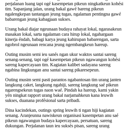
perjalanan luang tapi ogé kasempetan pikeun ningkatkeun kohési
tim. Sapanjang jalan, urang bakal gawé bareng pikeun
ngalengkepan tantangan jeung tugas, ngalaman pentingna gawé
babarengan jeung kabagjaan sukses.
Urang bakal diajar ngeunaan budaya rahayat lokal, ngarasakeun
masakan lokal, sarta ngalaman cara hirup lokal, ngahargaan
kinerja éndah, babagi karya jeung kahirupan babarengan, sarta
ngobrol ngeunaan rencana jeung ngembangkeun hareup.
Outing musim semi ieu sanés ngan ukur waktos santai sareng
senang-senang, tapi ogé kasempetan pikeun ngawangun kohési
sareng kapercayaan tim. Kagiatan kalibet sadayana sareng
ngabina lingkungan anu santai sareng pikaresepeun.
Outing musim semi pasti parantos ngabantosan tim urang janten
langkung caket, langkung ngahiji, sareng langkung saé pikeun
ngarengsekeun tugas naon waé. Pindah ka hareup, kami yakin
yén ningkat rapport urang bakal narjamahkeun kana leuwih
sukses, duanana profésional sarta pribadi.
Dina kacindekan, outings spring leuwih ti ngan hiji kagiatan
senang. Aranjeunna nawiskeun organisasi kasempetan anu saé
pikeun ngawangun budaya kapercayaan, persatuan, sareng
dukungan. Perjalanan taun ieu suksés pisan, sareng urang