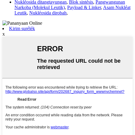
Nukléosida ditangtayungan
,
Blok sintésis
,
Pangwangunan
Narkoba (Molekul Leutik)
,
Payload & Linker
,
Asam Nukléat
Leutik
,
Nukléosida dirobah
,
Kirim surélék
x