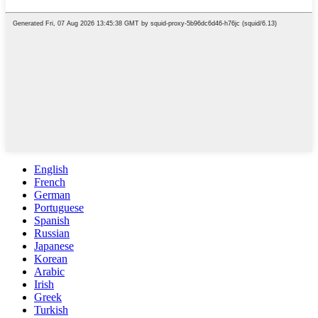
English
French
German
Portuguese
Spanish
Russian
Japanese
Korean
Arabic
Irish
Greek
Turkish