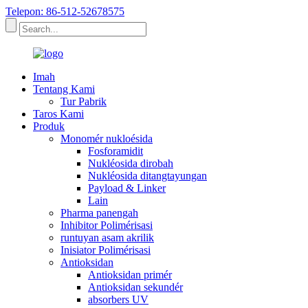
Telepon: 86-512-52678575
Imah
Tentang Kami
Tur Pabrik
Taros Kami
Produk
Monomér nukloésida
Fosforamidit
Nukléosida dirobah
Nukléosida ditangtayungan
Payload & Linker
Lain
Pharma panengah
Inhibitor Polimérisasi
runtuyan asam akrilik
Inisiator Polimérisasi
Antioksidan
Antioksidan primér
Antioksidan sekundér
absorbers UV