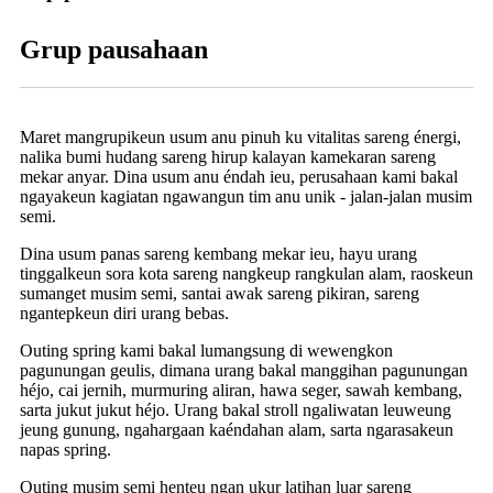
Grup pausahaan
Maret mangrupikeun usum anu pinuh ku vitalitas sareng énergi,
nalika bumi hudang sareng hirup kalayan kamekaran sareng
mekar anyar. Dina usum anu éndah ieu, perusahaan kami bakal
ngayakeun kagiatan ngawangun tim anu unik - jalan-jalan musim
semi.
Dina usum panas sareng kembang mekar ieu, hayu urang
tinggalkeun sora kota sareng nangkeup rangkulan alam, raoskeun
sumanget musim semi, santai awak sareng pikiran, sareng
ngantepkeun diri urang bebas.
Outing spring kami bakal lumangsung di wewengkon
pagunungan geulis, dimana urang bakal manggihan pagunungan
héjo, cai jernih, murmuring aliran, hawa seger, sawah kembang,
sarta jukut jukut héjo. Urang bakal stroll ngaliwatan leuweung
jeung gunung, ngahargaan kaéndahan alam, sarta ngarasakeun
napas spring.
Outing musim semi henteu ngan ukur latihan luar sareng